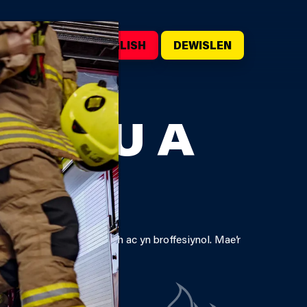
WILIWCH
ENGLISH
DEWISLEN
ADAU A
n gyfeillgar, yn hygyrch ac yn broffesiynol. Mae’r