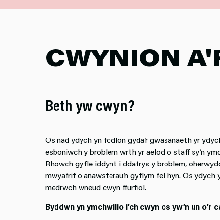
CWYNION A'
Beth yw cwyn?
Os nad ydych yn fodlon gyda’r gwasanaeth yr ydych
esboniwch y broblem wrth yr aelod o staff sy’n ymd
Rhowch gyfle iddynt i ddatrys y broblem, oherwy
mwyafrif o anawsterau’n gyflym fel hyn. Os ydych yn
medrwch wneud cwyn ffurfiol.
Byddwn yn ymchwilio i’ch cwyn os yw’n un o’r ca