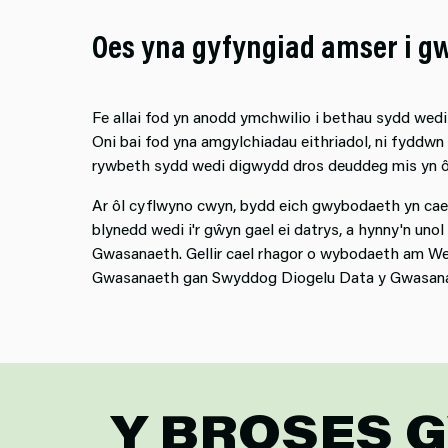
Oes yna gyfyngiad amser i g
Fe allai fod yn anodd ymchwilio i bethau sydd wed
Oni bai fod yna amgylchiadau eithriadol, ni fyddwn
rywbeth sydd wedi digwydd dros deuddeg mis yn ô
Ar ôl cyflwyno cwyn, bydd eich gwybodaeth yn cael
blynedd wedi i'r gŵyn gael ei datrys, a hynny'n un
Gwasanaeth. Gellir cael rhagor o wybodaeth am We
Gwasanaeth gan Swyddog Diogelu Data y Gwasan
Y BROSES 