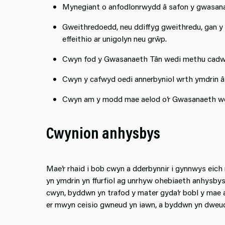
Mynegiant o anfodlonrwydd â safon y gwasan
Gweithredoedd, neu ddiffyg gweithredu, gan y
effeithio ar unigolyn neu grŵp.
Cwyn fod y Gwasanaeth Tân wedi methu cadw a
Cwyn y cafwyd oedi annerbyniol wrth ymdrin â
Cwyn am y modd mae aelod o’r Gwasanaeth wed
Cwynion anhysbys
Mae’r rhaid i bob cwyn a dderbynnir i gynnwys eich
yn ymdrin yn ffurfiol ag unrhyw ohebiaeth anhysb
cwyn, byddwn yn trafod y mater gyda’r bobl y mae 
er mwyn ceisio gwneud yn iawn, a byddwn yn dweu