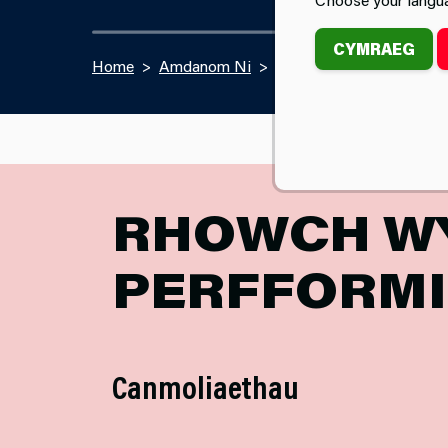
CYMRAEG
Home
Amdanom Ni
Mynediad i Wybodaeth
RHOWCH WY
PERFFORM
Canmoliaethau