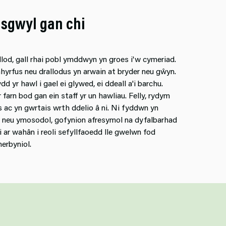
isgwyl gan chi
llod, gall rhai pobl ymddwyn yn groes i'w cymeriad.
hyrfus neu drallodus yn arwain at bryder neu gŵyn.
yr hawl i gael ei glywed, ei ddeall a'i barchu.
farn bod gan ein staff yr un hawliau. Felly, rydym
s ac yn gwrtais wrth ddelio â ni. Ni fyddwn yn
neu ymosodol, gofynion afresymol na dyfalbarhad
ar wahân i reoli sefyllfaoedd lle gwelwn fod
erbyniol.