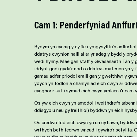
Cam 1: Penderfyniad Anffurf
Rydym yn cynnig y cyfle i ymgysylltu'n anffurfio
ddatrys cwynion naill ai ar yr adeg y bydd y pryd
wedi hynny. Mae gan staff y Gwasanaeth Tân y g
iddynt godi gyda'r nod o ddatrys materion yn y f
gamau adfer priodol eraill gan y gweithiwr y gwn
ydych yn fodlon â chanlyniad eich cwyn ar ddiwed
cynghorir sut i symud eich cwyn ymlaen i'r cam y
Os yw eich cwyn yn amodol i weithdrefn arbennig
ddisgyblu neu gyfreithiol) byddwn yn eich hysby
Os credwn fod eich cwyn yn un cyfiawn, byddw
wrthych beth fedrwn wneud i gywiro’r sefyllfa.
yn un cyfiawn, byddwn yn dweud wrthych pam.