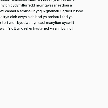
hylch cydymffurfedd neu'r gwasanaethau a
â'r camau a amlinellir yng Nghamau 1 a/neu 2 isod.
atrys eich cwyn a'ch bod yn parhau i fod yn
b terfynol, byddwch yn cael manylion cyswllt
n i'r gŵyn gael ei hystyried yn annibynnol.