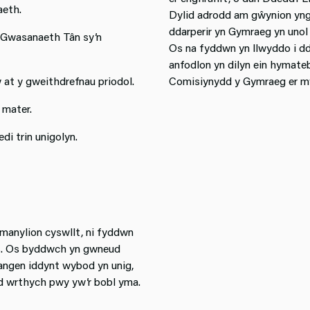
aeth.
Dylid adrodd am gŵynion yng
ddarperir yn Gymraeg yn unol 
 Gwasanaeth Tân sy’n
Os na fyddwn yn llwyddo i dd
anfodlon yn dilyn ein hymate
t y gweithdrefnau priodol.
Comisiynydd y Gymraeg er mwy
 mater.
i trin unigolyn.
 manylion cyswllt, ni fyddwn
ys. Os byddwch yn gwneud
angen iddynt wybod yn unig,
d wrthych pwy yw’r bobl yma.