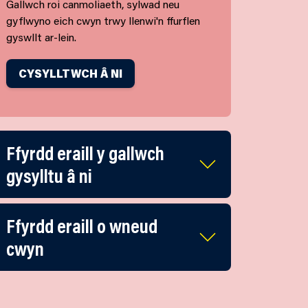
Gallwch roi canmoliaeth, sylwad neu
gyflwyno eich cwyn trwy llenwi'n ffurflen
gyswllt ar-lein.
CYSYLLTWCH Â NI
Ffyrdd eraill y gallwch
gysylltu â ni
Ffyrdd eraill o wneud
cwyn