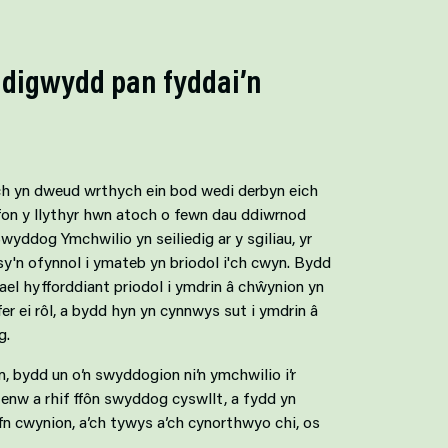
 digwydd pan fyddai’n
ch yn dweud wrthych ein bod wedi derbyn eich
on y llythyr hwn atoch o fewn dau ddiwrnod
yddog Ymchwilio yn seiliedig ar y sgiliau, yr
y'n ofynnol i ymateb yn briodol i'ch cwyn. Bydd
l hyfforddiant priodol i ymdrin â chŵynion yn
fer ei rôl, a bydd hyn yn cynnwys sut i ymdrin â
g.
bydd un o’n swyddogion ni’n ymchwilio i’r
nw a rhif ffôn swyddog cyswllt, a fydd yn
n cwynion, a’ch tywys a’ch cynorthwyo chi, os