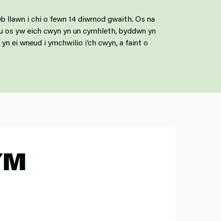
b llawn i chi o fewn 14 diwrnod gwaith. Os na
neu os yw eich cwyn yn un cymhleth, byddwn yn
n ei wneud i ymchwilio i’ch cwyn, a faint o
YM