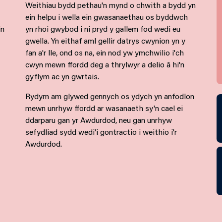
Weithiau bydd pethau'n mynd o chwith a bydd yn
ein helpu i wella ein gwasanaethau os byddwch
in
yn rhoi gwybod i ni pryd y gallem fod wedi eu
gwella. Yn eithaf aml gellir datrys cwynion yn y
fan a'r lle, ond os na, ein nod yw ymchwilio i'ch
cwyn mewn ffordd deg a thrylwyr a delio â hi'n
gyflym ac yn gwrtais.
Rydym am glywed gennych os ydych yn anfodlon
mewn unrhyw ffordd ar wasanaeth sy'n cael ei
ddarparu gan yr Awdurdod, neu gan unrhyw
sefydliad sydd wedi'i gontractio i weithio i'r
Awdurdod.