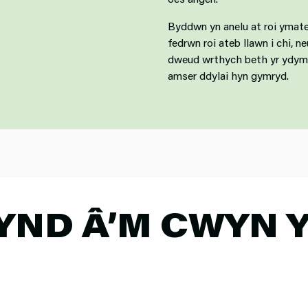
Byddwn yn anelu at roi ymate
fedrwn roi ateb llawn i chi, 
dweud wrthych beth yr ydym y
amser ddylai hyn gymryd.
YND Â’M CWYN 
H