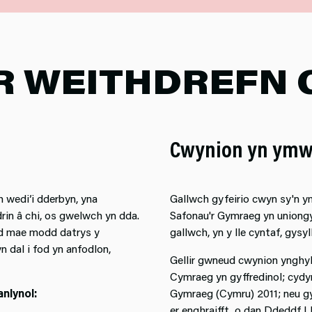
R WEITHDREFN
Cwynion yn ymw
 wedi’i dderbyn, yna
Gallwch gyfeirio cwyn sy'n 
rin â chi, os gwelwch yn dda.
Safonau'r Gymraeg yn uniongy
dd mae modd datrys y
gallwch, yn y lle cyntaf, gysy
 dal i fod yn anfodlon,
Gellir gwneud cwynion ynghyl
Cymraeg yn gyffredinol; cydy
nlynol:
Gymraeg (Cymru) 2011; neu gy
er enghraifft, o dan Ddeddf 