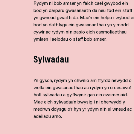
Rydym ni bob amser yn falch cael gwybod ein
bod yn darparu gwasanaeth da neu fod ein staff
yn gwneud gwaith da. Mae’n ein helpu i wybod e
bod yn datblygu ein gwasanaethau yn y modd
cywir ac rydym ni’n pasio eich canmoliaethau
ymlaen i aelodau o staff bob amser.
Sylwadau
Yn gyson, rydym yn chwilio am ffyrdd newydd o
wella ein gwasanaethau ac rydym yn croesawu’r
holl sylwadau a gyflwynir gan ein cwsmeriaid.
Mae eich sylwadau’n bwysig i ni oherwydd y
medrwn ddysgu o’r hyn yr ydym ni’n ei wneud ac
adeiladu arno.