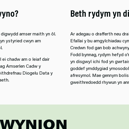
wyno?
Beth rydym yn d
i digwydd amser maith yn ôl.
Ar adegau o drafferth neu dra
 yn ystyried cwyn am
Efallai y bu amgylchiadau cyn
l.
Credwn fod gan bob achwynydd 
Fodd bynnag, rydym hefyd o'r 
 ei chadw am o leiaf dair
yn disgwyl ichi fod yn gwrtai
ol ag Amserlen Cadw y
goddef ymddygiad ymosodol 
ithdrefnau Diogelu Data y
afresymol. Mae gennym bolisi 
aeth.
gweithredoedd rhywun yn ann
GWYNION