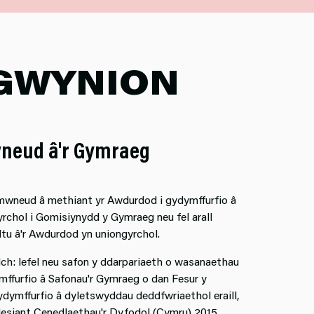
 GWYNION
neud â'r Gymraeg
ymwneud â methiant yr Awdurdod i gydymffurfio â
rchol i Gomisiynydd y Gymraeg neu fel arall
lltu â'r Awdurdod yn uniongyrchol.
ch: lefel neu safon y ddarpariaeth o wasanaethau
mffurfio â Safonau'r Gymraeg o dan Fesur y
dymffurfio â dyletswyddau deddfwriaethol eraill,
Llesiant Cenedlaethau'r Dyfodol (Cymru) 2015.