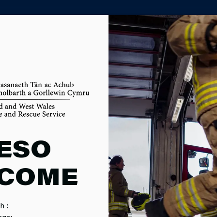
()
PORTH ASIANTAETH PARTNER
CH
AETH, SYLW
ON
ESO
COME
nwedig wrth ymdrin â chi. Rydym yn gobeithio y credwch ein bod y
canmoliaethau, sylwadau a chwynion.
h :
age: