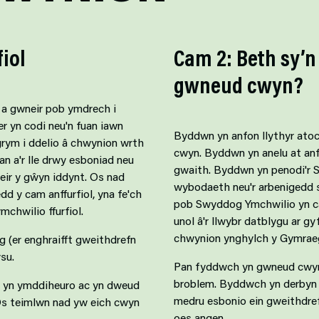
iol
Cam 2: Beth sy’n
gwneud cwyn?
l a gwneir pob ymdrech i
er yn codi neu'n fuan iawn
Byddwn yn anfon llythyr ato
rym i ddelio â chwynion wrth
cwyn. Byddwn yn anelu at anf
an a'r lle drwy esboniad neu
gwaith. Byddwn yn penodi'r Sw
eir y gŵyn iddynt. Os nad
wybodaeth neu'r arbenigedd s
d y cam anffurfiol, yna fe'ch
pob Swyddog Ymchwilio yn cae
mchwilio ffurfiol.
unol â'r llwybr datblygu ar gy
chwynion ynghylch y Gymrae
 (er enghraifft gweithdrefn
su.
Pan fyddwch yn gwneud cwyn, 
broblem. Byddwch yn derbyn e
n yn ymddiheuro ac yn dweud
medru esbonio ein gweithdref
 Os teimlwn nad yw eich cwyn
oes angen.