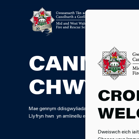
CANMOLI
CHWYNI
CRO
WEL
Mae gennym ddisgwyliadau mawr o’n holl staff, yn e
Llyfryn hwn yn amlinellu ein gweithdrefn ar gyfer 
Dweiswch eich iait
Choose your langu