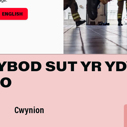
ENGLISH
Canmoliaeth, Sylwadau a Chwynion
BOD SUT YR YD
IO
Cwynion