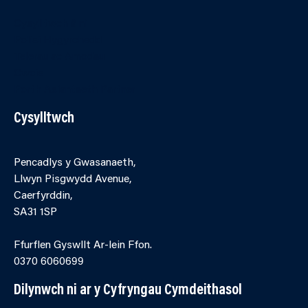
Cysylltwch â ni
Polisi Hygyrchedd
Telerau ac Amodau
Cwcis
Porth Asiantaeth Partner
Cysylltwch
Pencadlys y Gwasanaeth,
Llwyn Pisgwydd Avenue,
Caerfyrddin,
SA31 1SP
Ffurflen Gyswllt Ar-lein Ffon.
0370 6060699
Dilynwch ni ar y Cyfryngau Cymdeithasol