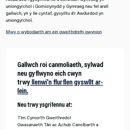
uniongyrchol i Gomisiynydd y Gymraeg neu fel arall
gallwch, yn y lle cyntaf, gysylltu â'r Awdurdod yn
uniongyrchol.
Mwy o wybodaeth am ein gweithdrefn gwynion
Gallwch roi canmoliaeth, sylwad
neu gyflwyno eich cwyn
trwy
llenwi'n ffurflen gyswllt ar-
lein.
Neu trwy ysgrifennu at:
Tîm Cymorth Gweithredol
Gwasanaeth Tân ac Achub Canolbarth a