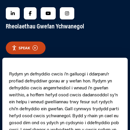
FOLLOW US ON LINKEDIN
FOLLOW US ON FACEBOOK
FOLLOW US ON YOUTUBE
FOLLOW US ON INSTAGRA
Rheolaethau Gwefan Ychwanegol
SPEAK
RHEOLI CWCIS
Rydym yn defnyddio cwcis i'n galluogi i ddarparu'r
profiad defnyddiwr gorau ar y wefan hon. Rydym yn
PRINT PAGE
JUMP 
defnyddio cwcis angenrheidiol i wneud i'n gwefan
weithio, a hoffem hefyd osod cwcis dadansoddol sy'n
ein helpu i wneud gwelliannau trwy fesur sut rydych
chi'n defnyddio ein gwefan. Gall cynnwys trydydd parti
hefyd osod cwcis ychwanegol. Bydd y rhain yn cael eu
gosod dim ond os ydych yn cydsynio i ddefnyddio pob
cwci. I gael rhagor o wybodaeth am y cwcis rydym yn