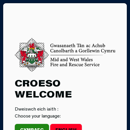
EN
SAFONAU’R
CROESO
GYMRAEG
WELCOME
Mae Gwasanaeth Tân ac Achub Canolbarth a
Dweiswch eich iaith :
Gorllewin Cymru yn gweithio i Safonau’r Gymraeg a
Choose your language:
osodir gan Gomisiynydd y Gymraeg er mwyn sicrhau
nad yw’r Gymraeg yn cael ei thrin yn llai ffafriol na’r
CYMRAEG
ENGLISH