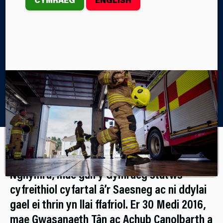
Saesneg, ac i hybu a hwyluso’r defnydd o’r Gymraeg.
Home
Amdanom Ni
Safonau’r Gymraeg
O dan Fesur y Gymraeg (Cymru) 2011, yng
Nghymru, mae gan y Gymraeg statws
cyfreithiol cyfartal â’r Saesneg ac ni ddylai
gael ei thrin yn llai ffafriol. Er 30 Medi 2016,
mae Gwasanaeth Tân ac Achub Canolbarth a