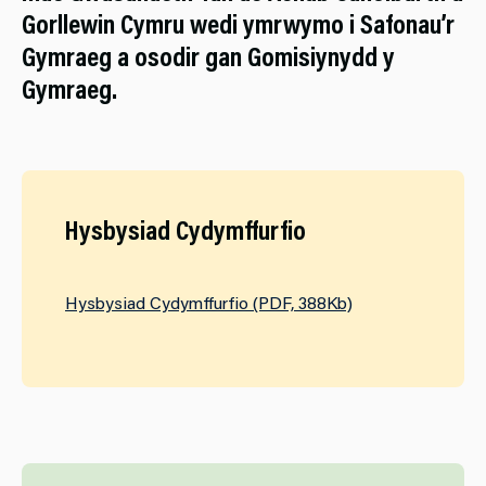
Gorllewin Cymru wedi ymrwymo i Safonau’r
Gymraeg a osodir gan Gomisiynydd y
Gymraeg.
Hysbysiad Cydymffurfio
Hysbysiad Cydymffurfio (PDF, 388Kb)