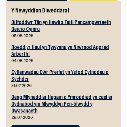
Y Newyddion Diweddaraf
Diffoddwr Tân yn Hawlio Teitl Pencampwriaeth
Beicio Cymru
05.08.2026
Roedd yr Haul yn Tywynnu yn Niwrnod Agored
Arberth!
04.08.2026
Cyflenwadau Dŵr Preifat yn Ystod Cyfnodau o
Sychder
31.07.2026
Deng Mlynedd ar Hugain o Ymroddiad yn cael ei
Gydnabod ym Mlwyddyn Pen-blwydd y
Gwasanaeth
28.07.2026