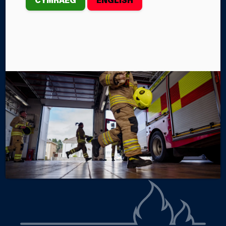
Ddydd Llun, Ionawr 6ed, cafodd criw Gwasanaeth
Tân ac Achub Canolbarth a Gorllewin Cymru o Orsaf
Dân Crug Hywel ei galw i ddigwyddiad yn
Llanwenarth yn Y Fenni.
Gan Steffan John
Categorïau
NEWYDDION Y GWASANAETH
DIGWYDDIADAU