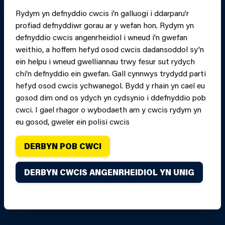
Rydym yn defnyddio cwcis i'n galluogi i ddarparu'r
profiad defnyddiwr gorau ar y wefan hon. Rydym yn
PRINT PAGE
JUMP 
defnyddio cwcis angenrheidiol i wneud i'n gwefan
weithio, a hoffem hefyd osod cwcis dadansoddol sy'n
ein helpu i wneud gwelliannau trwy fesur sut rydych
chi'n defnyddio ein gwefan. Gall cynnwys trydydd parti
hefyd osod cwcis ychwanegol. Bydd y rhain yn cael eu
gosod dim ond os ydych yn cydsynio i ddefnyddio pob
cwci. I gael rhagor o wybodaeth am y cwcis rydym yn
eu gosod, gweler ein polisi cwcis
DERBYN POB CWCI
Hawlfraint Gwasanaeth Tân ac Achub Canolbarth a
DERBYN CWCIS ANGENRHEIDIOL YN UNIG
Gorllewin Cymru oni nodir yn wahanol. Cedwir pob hawl.
Credydau.
Dyluniwyd ac adeiladwyd y wefan hon gan
Connect