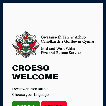
EN
06.01.2025
CROESO
DIGWYDDIAD:
WELCOME
ACHUB O DDŴR
Dweiswch eich iaith :
YN Y FENNI
Choose your language:
CYMRAEG
ENGLISH