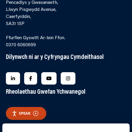
Pencadlys y Gwasanaeth,
Llwyn Pisgwydd Avenue,
Caerfyrddin,
SA31 1SP
Ffurflen Gyswllt Ar-lein Ffon.
0370 6060699
Dilynwch ni ar y Cyfryngau Cymdeithasol
FOLLOW US ON LINKEDIN
FOLLOW US ON FACEBOOK
FOLLOW US ON YOUTUBE
FOLLOW US ON INSTAGRA
Rheolaethau Gwefan Ychwanegol
SPEAK
RHEOLI CWCIS