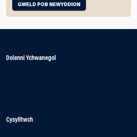
GWELD POB NEWYDDION
Dolenni Ychwanegol
Cysylltwch â ni
Polisi Hygyrchedd
Telerau ac Amodau
Cwcis
Porth Asiantaeth Partner
Cysylltwch