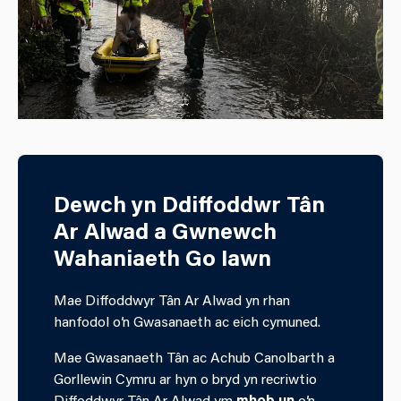
Dewch yn Ddiffoddwr Tân
Ar Alwad a Gwnewch
Wahaniaeth Go Iawn
Mae Diffoddwyr Tân Ar Alwad yn rhan
hanfodol o’n Gwasanaeth ac eich cymuned.
Mae Gwasanaeth Tân ac Achub Canolbarth a
Gorllewin Cymru ar hyn o bryd yn recriwtio
Diffoddwyr Tân Ar Alwad ym
mhob un
o’n