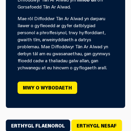
Gorsafoedd Tân Ar Alwad.
Mae rôl Diffoddwr Tân Ar Alwad yn darparu
llawer o gyfleoedd ar gyfer datblygiad
personol a phroffesiynol, trwy hyfforddiant,
gwaith tîm, arweinyddiaeth a datrys
problemau. Mae Diffoddwyr Tân Ar Alwad yn
derbyn tâl am eu gwasanaethau, gan gynnwys
ffioedd cadw a thaliadau galw allan, gan
ychwanegu at eu hincwm o gyflogaeth arall.
MWY O WYBODAETH
ERTHYGL FLAENOROL
ERTHYGL NESAF