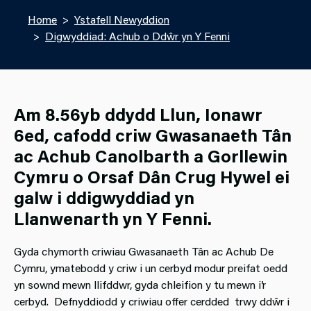
Home
Ystafell Newyddion
Digwyddiad: Achub o Ddŵr yn Y Fenni
Am 8.56yb ddydd Llun, Ionawr
6ed, cafodd criw Gwasanaeth Tân
ac Achub Canolbarth a Gorllewin
Cymru o Orsaf Dân Crug Hywel ei
galw i ddigwyddiad yn
Llanwenarth yn Y Fenni.
Gyda chymorth criwiau Gwasanaeth Tân ac Achub De
Cymru, ymatebodd y criw i un cerbyd modur preifat oedd
yn sownd mewn llifddwr, gyda chleifion y tu mewn i’r
cerbyd. Defnyddiodd y criwiau offer cerdded trwy ddŵr i