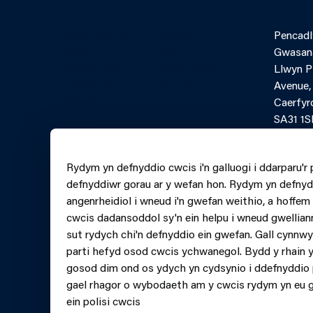
Cysylltwch â ni
Cwcis
Pencadl
Polisi
Porth
Gwasan
Hygyrchedd
Asiantaeth
Llwyn 
Telerau ac
Partner
Avenue,
Amodau
Caerfyr
SA31 1S
Ffurflen
Rydym yn defnyddio cwcis i'n galluogi i ddarparu'r 
lein Ffo
defnyddiwr gorau ar y wefan hon. Rydym yn defnyd
0370 6
angenrheidiol i wneud i'n gwefan weithio, a hoffe
cwcis dadansoddol sy'n ein helpu i wneud gwellian
sut rydych chi'n defnyddio ein gwefan. Gall cynnw
parti hefyd osod cwcis ychwanegol. Bydd y rhain y
gosod dim ond os ydych yn cydsynio i ddefnyddio 
gael rhagor o wybodaeth am y cwcis rydym yn eu 
ein polisi cwcis