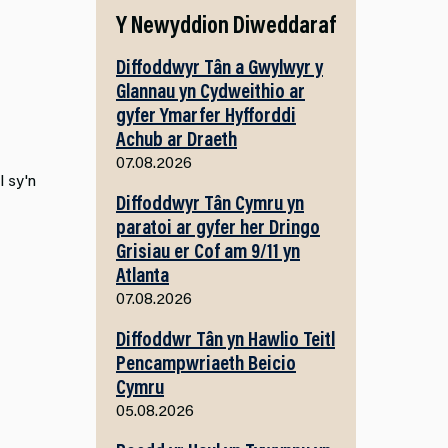
Y Newyddion Diweddaraf
Diffoddwyr Tân a Gwylwyr y
Glannau yn Cydweithio ar
gyfer Ymarfer Hyfforddi
Achub ar Draeth
07.08.2026
l sy'n
Diffoddwyr Tân Cymru yn
paratoi ar gyfer her Dringo
Grisiau er Cof am 9/11 yn
Atlanta
07.08.2026
Diffoddwr Tân yn Hawlio Teitl
Pencampwriaeth Beicio
Cymru
05.08.2026