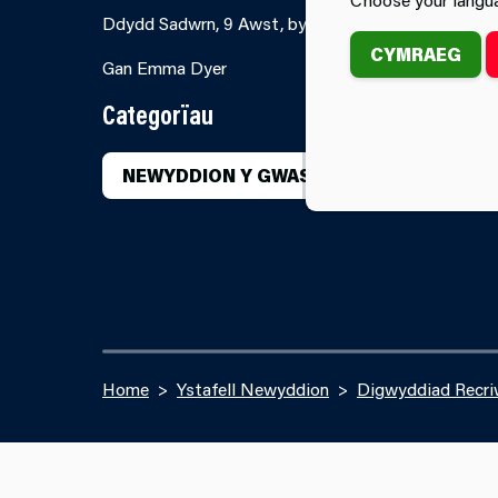
Ddydd Sadwrn, 9 Awst, bydd Gorsaf Dân y Tymbl y
CYMRAEG
Gan Emma Dyer
Categorïau
NEWYDDION Y GWASANAETH
DIGW
Home
Ystafell Newyddion
Digwyddiad Recri