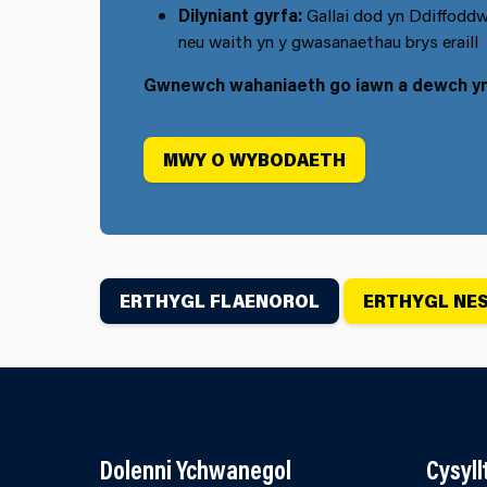
Dilyniant gyrfa:
Gallai dod yn Ddiffoddw
neu waith yn y gwasanaethau brys eraill
Gwnewch wahaniaeth go iawn a dewch yn
MWY O WYBODAETH
ERTHYGL FLAENOROL
ERTHYGL NE
Dolenni Ychwanegol
Cysyl