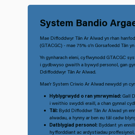
System Bandio Arga
Mae Diffoddwyr Tân Ar Alwad yn rhan hanfod
(GTACGC) - mae 75% o'n Gorsafoedd Tân yn c
Yn gynharach eleni, cyflwynodd GTACGC syst
i gydbwyso gwaith a bywyd personol, gan gyn
Ddiffoddwyr Tân Ar Alwad.
Mae'r System Criwio Ar Alwad newydd yn cyn
Hyblygrwydd o ran ymrwymiad:
Gall 
i weithio swyddi eraill, a chan gynnal 
Tâl:
Bydd Diffoddwr Tân Ar Alwad yn enn
alwadau, a hynny ar ben eu tâl cadw blyn
Datblygiad personol:
Byddant yn ennil
hyfforddiant ac ardystiadau proffesiynol.