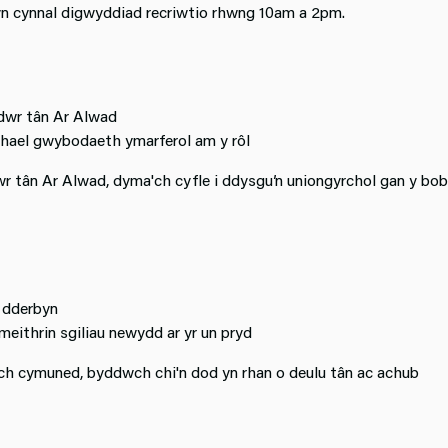
n cynnal digwyddiad recriwtio rhwng 10am a 2pm.
ddwr tân Ar Alwad
chael gwybodaeth ymarferol am y rôl
r tân Ar Alwad, dyma'ch cyfle i ddysgu’n uniongyrchol gan y bob
i dderbyn
eithrin sgiliau newydd ar yr un pryd
ich cymuned, byddwch chi'n dod yn rhan o deulu tân ac achub