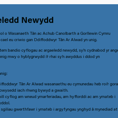
eledd Newydd
ol o Wasanaeth Tân ac Achub Canolbarth a Gorllewin Cymru
ael eu criwio gan Ddiffoddwyr Tân Ar Alwad yn unig.
em bandio cyflogau ac argaeledd newydd, sy’n cydnabod yr ang
nig mwy o hyblygrwydd i’r rhai sy’n awyddus i ddod yn
nig:
Diffoddwyr Tân Ar Alwad wasanaethu eu cymunedau heb roi’r gor
cydbwysedd iach rhwng bywyd a gwaith.
ill cyflog am wneud ymarferiadau, am hyfforddi ac am ymateb i
yddol.
l sgiliau gwerthfawr i ymateb i argyfyngau ynghyd â mynediad at