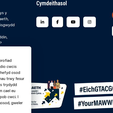
Cymdeithasol
ys y
aeth,
FOLLOW US ON LINKEDIN
FOLLOW US ON FACEBOOK
FOLLOW US ON YO
FOLLOW US
Pisgwydd
ddin,
P
 Gyswllt Ar-
profiad
n.
dio cwcis
060699
m hefyd osod
nau trwy fesur
ys trydydd
n cael eu
pob cwci. I
gosod, gweler