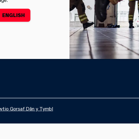
n cynnal digwyddiad recriwtio rhwng 10am a 2pm.
ENGLISH
YDDIADAU'R GWASANAETH
GYRFAOEDD
wtio Gorsaf Dân y Tymbl