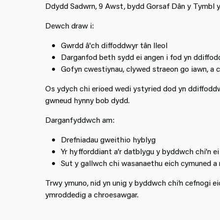
Ddydd Sadwrn, 9 Awst, bydd Gorsaf Dân y Tymbl y
Dewch draw i:
Gwrdd â'ch diffoddwyr tân lleol
Darganfod beth sydd ei angen i fod yn ddiffo
Gofyn cwestiynau, clywed straeon go iawn, a 
Os ydych chi erioed wedi ystyried dod yn ddiffoddw
gwneud hynny bob dydd.
Darganfyddwch am:
Drefniadau gweithio hyblyg
Yr hyfforddiant a'r datblygu y byddwch chi'n e
Sut y gallwch chi wasanaethu eich cymuned a m
Trwy ymuno, nid yn unig y byddwch chi’n cefnogi e
ymroddedig a chroesawgar.