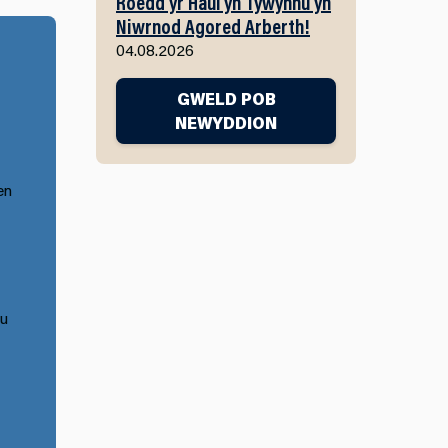
Roedd yr Haul yn Tywynnu yn
Niwrnod Agored Arberth!
04.08.2026
GWELD POB
NEWYDDION
en
au