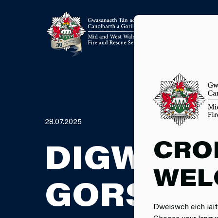
28.07.2025
CRO
DIGWYDD
WEL
GORSAF 
Dweiswch eich iait
Choose your langu