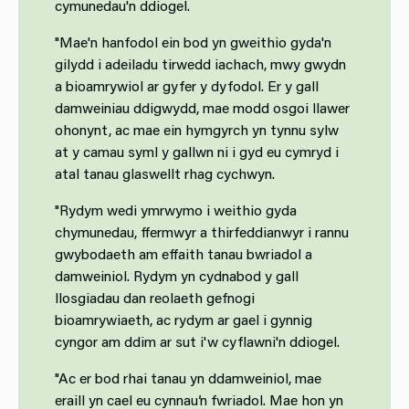
cymunedau'n ddiogel.
"Mae'n hanfodol ein bod yn gweithio gyda'n
gilydd i adeiladu tirwedd iachach, mwy gwydn
a bioamrywiol ar gyfer y dyfodol. Er y gall
damweiniau ddigwydd, mae modd osgoi llawer
ohonynt, ac mae ein hymgyrch yn tynnu sylw
at y camau syml y gallwn ni i gyd eu cymryd i
atal tanau glaswellt rhag cychwyn.
"Rydym wedi ymrwymo i weithio gyda
chymunedau, ffermwyr a thirfeddianwyr i rannu
gwybodaeth am effaith tanau bwriadol a
damweiniol. Rydym yn cydnabod y gall
llosgiadau dan reolaeth gefnogi
bioamrywiaeth, ac rydym ar gael i gynnig
cyngor am ddim ar sut i'w cyflawni'n ddiogel.
"Ac er bod rhai tanau yn ddamweiniol, mae
eraill yn cael eu cynnau’n fwriadol. Mae hon yn