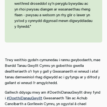
weithred droseddol sy'n peryglu bywydau ac
yn rhoi pwysau diangen ar wasanaethau rheng
flaen - pwysau a welsom yn rhy glir o lawer yn
ystod y cynnydd digynsail mewn digwyddiadau
y llynedd."
Trwy weithio gyda'n cymunedau i rannu gwybodaeth, mae
Bwrdd Tanau Gwyllt Cymru yn gobeithio gwella
dealltwriaeth o'r hyn y gall y Gwasanaeth ei wneud i atal
tanau damweiniol rhag digwydd ac i gyfyngu ar y difrod y
gallant ei wneud i'r amgylchedd.
Gallwch ddysgu mwy am #DoethiDanauGwyllt drwy fynd
i
#DoethiDanauGwyllt
Gwasanaeth Tân ac Achub
Canolbarth a Gorllewin Cymru, yn ogystal â chael