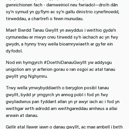
gwreichionen fach - damweiniol neu fwriadol—droi’n dân
sy'n symud yn gyflym ac sy'n gallu dinistrio cynefinoedd,
tirweddau, a chartrefi o fewn munudau.
Mae’r Bwrdd Tanau Gwyllt yn awyddus i weithio gyda'n
cymunedau er mwyn creu tirwedd sy’n iachach ac yn fwy
gwydn, a hynny trwy wella bioamrywiaeth ar gyfer ein
dyfodol.
Nod ein hymgyrch #DoethiDanauGwyllt yw addysgu
unigolion am yr arferion gorau o ran osgoi ac atal tanau
gwyllt yng Nghymru.
Trwy wella ymwybyddiaeth o beryglon posibl tanau
gwyllt, bydd yr ymgyrch yn annog pobl i fod yn fwy
gwyliadwrus pan fyddant allan yn yr awyr iach ac i fod yn
weithgar wrth adrodd am weithgareddau amheus a allai
arwain at danau.
Gellir atal llawer iawn o danau gwyllt, ac mae ambell i beth