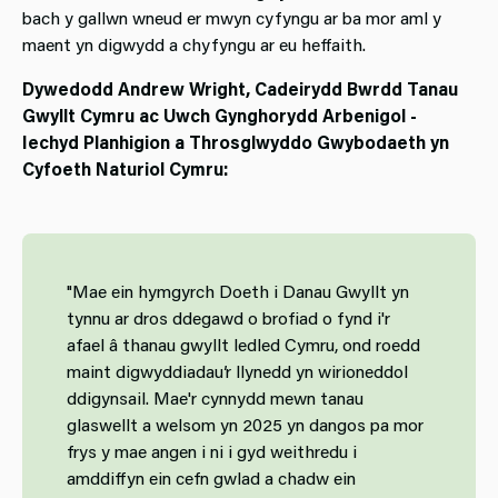
bach y gallwn wneud er mwyn cyfyngu ar ba mor aml y
maent yn digwydd a chyfyngu ar eu heffaith.
Dywedodd Andrew Wright, Cadeirydd Bwrdd Tanau
Gwyllt Cymru ac Uwch Gynghorydd Arbenigol -
Iechyd Planhigion a Throsglwyddo Gwybodaeth yn
Cyfoeth Naturiol Cymru:
"Mae ein hymgyrch Doeth i Danau Gwyllt yn
tynnu ar dros ddegawd o brofiad o fynd i'r
afael â thanau gwyllt ledled Cymru, ond roedd
maint digwyddiadau’r llynedd yn wirioneddol
ddigynsail. Mae'r cynnydd mewn tanau
glaswellt a welsom yn 2025 yn dangos pa mor
frys y mae angen i ni i gyd weithredu i
amddiffyn ein cefn gwlad a chadw ein