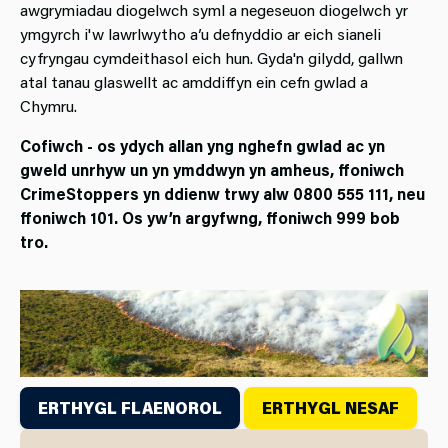
awgrymiadau diogelwch syml a negeseuon diogelwch yr
ymgyrch i'w lawrlwytho a’u defnyddio ar eich sianeli
cyfryngau cymdeithasol eich hun. Gyda'n gilydd, gallwn
atal tanau glaswellt ac amddiffyn ein cefn gwlad a
Chymru.
Cofiwch - os ydych allan yng nghefn gwlad ac yn
gweld unrhyw un yn ymddwyn yn amheus, ffoniwch
CrimeStoppers yn ddienw trwy alw 0800 555 111, neu
ffoniwch 101. Os yw’n argyfwng, ffoniwch 999 bob
tro.
ERTHYGL FLAENOROL
ERTHYGL NESAF