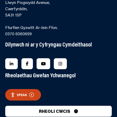
Llwyn Pisgwydd Avenue,
Caerfyrddin,
SA31 1SP
Ffurflen Gyswllt Ar-lein Ffon.
0370 6060699
Dilynwch ni ar y Cyfryngau Cymdeithasol
FOLLOW US ON LINKEDIN
FOLLOW US ON FACEBOOK
FOLLOW US ON YOUTUBE
FOLLOW US ON INSTAGRA
Rheolaethau Gwefan Ychwanegol
SPEAK
RHEOLI CWCIS