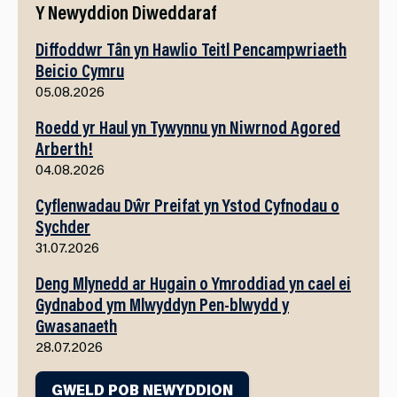
Y Newyddion Diweddaraf
Diffoddwr Tân yn Hawlio Teitl Pencampwriaeth
Beicio Cymru
05.08.2026
Roedd yr Haul yn Tywynnu yn Niwrnod Agored
Arberth!
04.08.2026
Cyflenwadau Dŵr Preifat yn Ystod Cyfnodau o
Sychder
31.07.2026
Deng Mlynedd ar Hugain o Ymroddiad yn cael ei
Gydnabod ym Mlwyddyn Pen-blwydd y
Gwasanaeth
28.07.2026
GWELD POB NEWYDDION