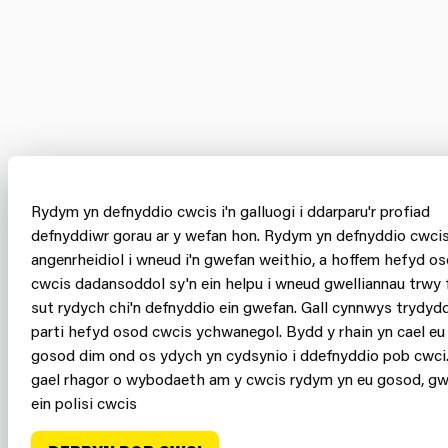
Rydym yn defnyddio cwcis i'n galluogi i ddarparu'r profiad
defnyddiwr gorau ar y wefan hon. Rydym yn defnyddio cwci
angenrheidiol i wneud i'n gwefan weithio, a hoffem hefyd o
cwcis dadansoddol sy'n ein helpu i wneud gwelliannau trwy 
sut rydych chi'n defnyddio ein gwefan. Gall cynnwys trydyd
parti hefyd osod cwcis ychwanegol. Bydd y rhain yn cael eu
gosod dim ond os ydych yn cydsynio i ddefnyddio pob cwci.
gael rhagor o wybodaeth am y cwcis rydym yn eu gosod, gw
ein polisi cwcis