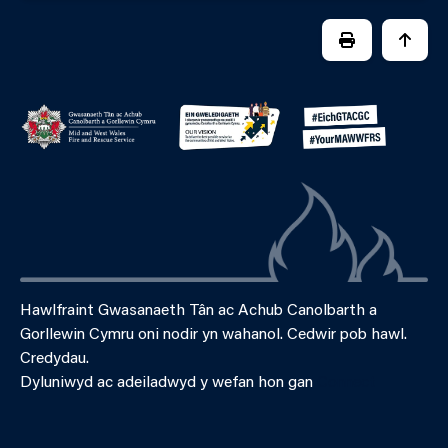
PRINT PAGE
JUMP 
Hawlfraint Gwasanaeth Tân ac Achub Canolbarth a
Gorllewin Cymru oni nodir yn wahanol. Cedwir pob hawl.
Credydau.
Dyluniwyd ac adeiladwyd y wefan hon gan
Connect