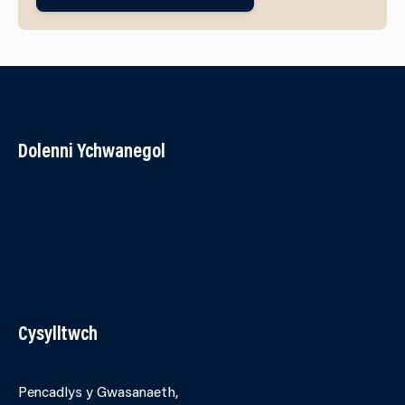
Dolenni Ychwanegol
Cysylltwch â ni
Polisi Hygyrchedd
Telerau ac Amodau
Cwcis
Porth Asiantaeth Partner
Cysylltwch
Pencadlys y Gwasanaeth,