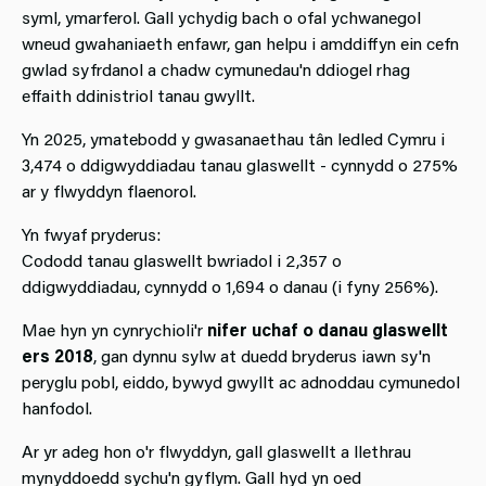
syml, ymarferol. Gall ychydig bach o ofal ychwanegol
wneud gwahaniaeth enfawr, gan helpu i amddiffyn ein cefn
gwlad syfrdanol a chadw cymunedau'n ddiogel rhag
effaith ddinistriol tanau gwyllt.
Yn 2025, ymatebodd y gwasanaethau tân ledled Cymru i
3,474 o ddigwyddiadau tanau glaswellt - cynnydd o 275%
ar y flwyddyn flaenorol.
Yn fwyaf pryderus:
Cododd tanau glaswellt bwriadol i 2,357 o
ddigwyddiadau, cynnydd o 1,694 o danau (i fyny 256%).
Mae hyn yn cynrychioli'r
nifer uchaf o danau glaswellt
ers 2018
, gan dynnu sylw at duedd bryderus iawn sy'n
peryglu pobl, eiddo, bywyd gwyllt ac adnoddau cymunedol
hanfodol.
Ar yr adeg hon o'r flwyddyn, gall glaswellt a llethrau
mynyddoedd sychu'n gyflym. Gall hyd yn oed