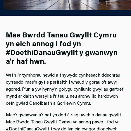
#DoethiDanauGwyllt
Mae Bwrdd Tanau Gwyllt Cymru
yn eich annog i fod yn
#DoethiDanauGwyllt y gwanwyn
a'r haf hwn.
Wrth i'r tymhorau newid a thywydd cynhesach ddechrau
cyrraedd, mae'n gyfle perffaith i wneud y gorau o'r awyr
agored. P'un a yw hynny'n golygu cynllunio gwyliau gartref,
mynd ar daith wersylla i'r teulu, neu archwilio harddwch
cefn gwlad Canolbarth a Gorllewin Cymru.
Mae'r gwanwyn a'r haf yn dod â risg uwch o danau gwyllt.
Mae Bwrdd Tanau Gwyllt Cymru yn annog pawb i fod yn
#DoethiDanauGwyllt trwy ddilyn ein cyngor diogelwch