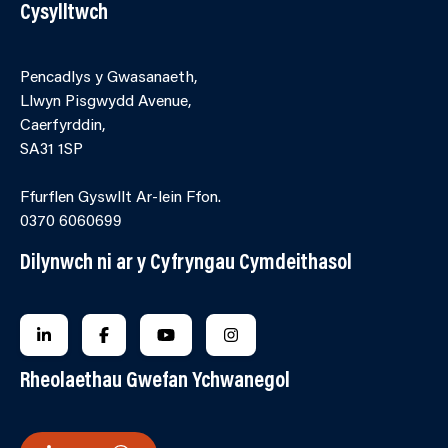
Cysylltwch
Pencadlys y Gwasanaeth,
Llwyn Pisgwydd Avenue,
Caerfyrddin,
SA31 1SP
Ffurflen Gyswllt Ar-lein Ffon.
0370 6060699
Dilynwch ni ar y Cyfryngau Cymdeithasol
FOLLOW US ON LINKEDIN
FOLLOW US ON FACEBOOK
FOLLOW US ON YOUTUBE
FOLLOW US ON INSTAGRA
Rheolaethau Gwefan Ychwanegol