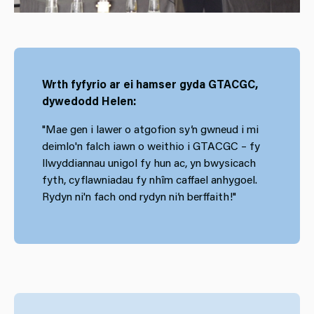
Wrth fyfyrio ar ei hamser gyda GTACGC,
dywedodd Helen:
"Mae gen i lawer o atgofion sy’n gwneud i mi
deimlo'n falch iawn o weithio i GTACGC – fy
llwyddiannau unigol fy hun ac, yn bwysicach
fyth, cyflawniadau fy nhîm caffael anhygoel.
Rydyn ni'n fach ond rydyn ni’n berffaith!"