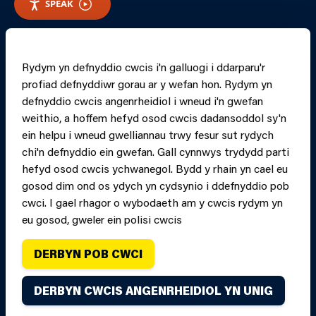
SPEAK
RHEOLI CWCIS
Rydym yn defnyddio cwcis i'n galluogi i ddarparu'r
profiad defnyddiwr gorau ar y wefan hon. Rydym yn
PRINT PAGE
JUMP 
defnyddio cwcis angenrheidiol i wneud i'n gwefan
weithio, a hoffem hefyd osod cwcis dadansoddol sy'n
ein helpu i wneud gwelliannau trwy fesur sut rydych
chi'n defnyddio ein gwefan. Gall cynnwys trydydd parti
hefyd osod cwcis ychwanegol. Bydd y rhain yn cael eu
gosod dim ond os ydych yn cydsynio i ddefnyddio pob
cwci. I gael rhagor o wybodaeth am y cwcis rydym yn
eu gosod, gweler ein polisi cwcis
DERBYN POB CWCI
Hawlfraint Gwasanaeth Tân ac Achub Canolbarth a
DERBYN CWCIS ANGENRHEIDIOL YN UNIG
Gorllewin Cymru oni nodir yn wahanol. Cedwir pob hawl.
Credydau.