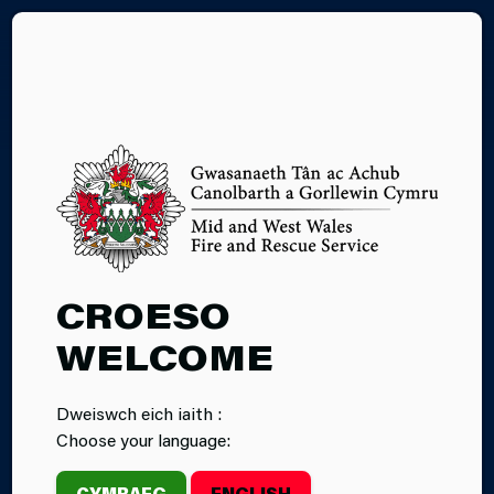
EN
13.05.2026
CROESO
DATHLU EIN
WELCOME
POBL: HELEN
Dweiswch eich iaith :
REES YN
Choose your language:
MYFYRIO AR 25
CYMRAEG
ENGLISH