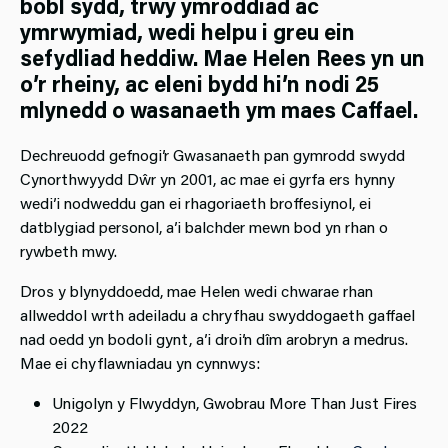
bobl sydd, trwy ymroddiad ac
ymrwymiad, wedi helpu i greu ein
sefydliad heddiw. Mae Helen Rees yn un
o’r rheiny, ac eleni bydd hi’n nodi 25
mlynedd o wasanaeth ym maes Caffael.
Dechreuodd gefnogi’r Gwasanaeth pan gymrodd swydd
Cynorthwyydd Dŵr yn 2001, ac mae ei gyrfa ers hynny
wedi’i nodweddu gan ei rhagoriaeth broffesiynol, ei
datblygiad personol, a’i balchder mewn bod yn rhan o
rywbeth mwy.
Dros y blynyddoedd, mae Helen wedi chwarae rhan
allweddol wrth adeiladu a chryfhau swyddogaeth gaffael
nad oedd yn bodoli gynt, a’i droi’n dîm arobryn a medrus.
Mae ei chyflawniadau yn cynnwys:
Unigolyn y Flwyddyn, Gwobrau More Than Just Fires
2022