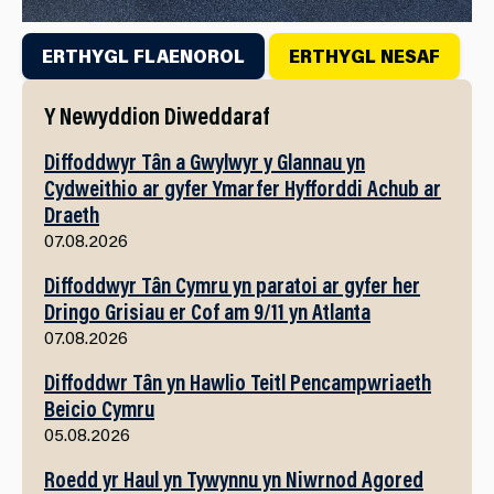
ERTHYGL FLAENOROL
ERTHYGL NESAF
Y Newyddion Diweddaraf
Diffoddwyr Tân a Gwylwyr y Glannau yn
Cydweithio ar gyfer Ymarfer Hyfforddi Achub ar
Draeth
07.08.2026
Diffoddwyr Tân Cymru yn paratoi ar gyfer her
Dringo Grisiau er Cof am 9/11 yn Atlanta
07.08.2026
Diffoddwr Tân yn Hawlio Teitl Pencampwriaeth
Beicio Cymru
05.08.2026
Roedd yr Haul yn Tywynnu yn Niwrnod Agored