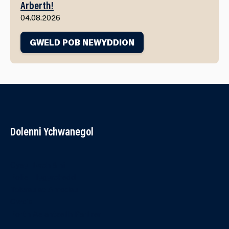
Arberth!
04.08.2026
GWELD POB NEWYDDION
Dolenni Ychwanegol
Cysylltwch â ni
Polisi Hygyrchedd
Telerau ac Amodau
Cwcis
Porth Asiantaeth Partner