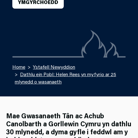
YMGYRCHOEDD
Home
Ystafell Newyddion
Dathlu ein Pobl: Helen Rees yn myfyrio ar 25
mlynedd o wasanaeth
Mae Gwasanaeth Tân ac Achub
Canolbarth a Gorllewin Cymru yn dathlu
30 mlynedd, a dyma gyfle i feddwl am y