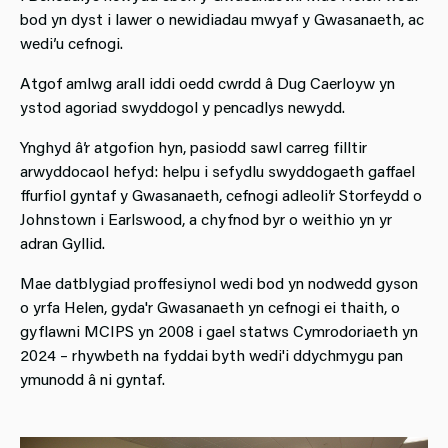
bod yn dyst i lawer o newidiadau mwyaf y Gwasanaeth, ac
wedi’u cefnogi.
Atgof amlwg arall iddi oedd cwrdd â Dug Caerloyw yn
ystod agoriad swyddogol y pencadlys newydd.
Ynghyd â’r atgofion hyn, pasiodd sawl carreg filltir
arwyddocaol hefyd: helpu i sefydlu swyddogaeth gaffael
ffurfiol gyntaf y Gwasanaeth, cefnogi adleoli’r Storfeydd o
Johnstown i Earlswood, a chyfnod byr o weithio yn yr
adran Gyllid.
Mae datblygiad proffesiynol wedi bod yn nodwedd gyson
o yrfa Helen, gyda'r Gwasanaeth yn cefnogi ei thaith, o
gyflawni MCIPS yn 2008 i gael statws Cymrodoriaeth yn
2024 – rhywbeth na fyddai byth wedi'i ddychmygu pan
ymunodd â ni gyntaf.