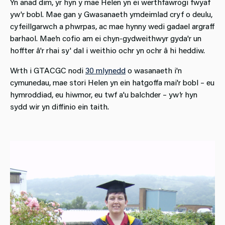
Yn anad dim, yr hyn y mae Helen yn ei werthfawrogi fwyaf
yw'r bobl. Mae gan y Gwasanaeth ymdeimlad cryf o deulu,
cyfeillgarwch a phwrpas, ac mae hynny wedi gadael argraff
barhaol. Mae’n cofio am ei chyn-gydweithwyr gyda'r un
hoffter â'r rhai sy' dal i weithio ochr yn ochr â hi heddiw.
Wrth i GTACGC nodi
30 mlynedd
o wasanaeth i'n
cymunedau, mae stori Helen yn ein hatgoffa mai'r bobl – eu
hymroddiad, eu hiwmor, eu twf a'u balchder – yw’r hyn
sydd wir yn diffinio ein taith.