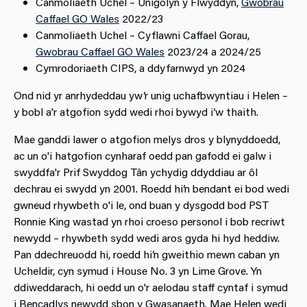
Canmoliaeth Uchel – Unigolyn y Flwyddyn,
Gwobrau
Caffael GO Wales
2022/23
Canmoliaeth Uchel – Cyflawni Caffael Gorau,
Gwobrau Caffael GO Wales
2023/24 a 2024/25
Cymrodoriaeth CIPS, a ddyfarnwyd yn 2024
Ond nid yr anrhydeddau yw’r unig uchafbwyntiau i Helen –
y bobl a'r atgofion sydd wedi rhoi bywyd i’w thaith.
Mae ganddi lawer o atgofion melys dros y blynyddoedd,
ac un o'i hatgofion cynharaf oedd pan gafodd ei galw i
swyddfa'r Prif Swyddog Tân ychydig ddyddiau ar ôl
dechrau ei swydd yn 2001. Roedd hi’n bendant ei bod wedi
gwneud rhywbeth o'i le, ond buan y dysgodd bod PST
Ronnie King wastad yn rhoi croeso personol i bob recriwt
newydd – rhywbeth sydd wedi aros gyda hi hyd heddiw.
Pan ddechreuodd hi, roedd hi’n gweithio mewn caban yn
Ucheldir, cyn symud i House No. 3 yn Lime Grove. Yn
ddiweddarach, hi oedd un o'r aelodau staff cyntaf i symud
i Bencadlys newydd sbon y Gwasanaeth. Mae Helen wedi