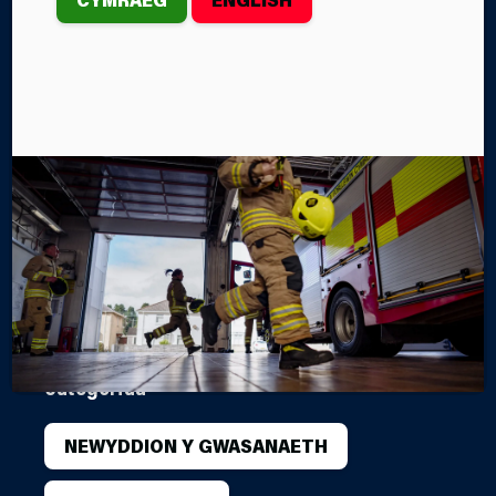
MLYNEDD O
WASANAETH
Mae Gwasanaeth Tân ac Achub Canolbarth a
Gorllewin Cymru yn dathlu 30 mlynedd, a dyma gyfle
i feddwl am y bobl sydd, trwy ymroddiad ac
ymrwymiad, wedi helpu i greu ein sefydliad heddiw.
Mae Helen Rees yn un o’r rheiny, ac eleni bydd hi’n
nodi 25 mlynedd o wasanaeth ym maes Caffael.
Gan Rachel Kestin
Categorïau
NEWYDDION Y GWASANAETH