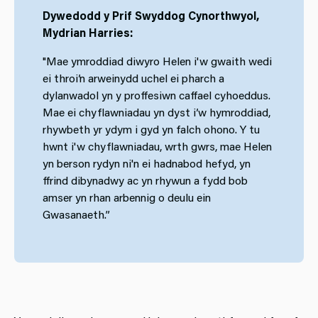
Dywedodd y Prif Swyddog Cynorthwyol,
Mydrian Harries:
"Mae ymroddiad diwyro Helen i'w gwaith wedi
ei throi’n arweinydd uchel ei pharch a
dylanwadol yn y proffesiwn caffael cyhoeddus.
Mae ei chyflawniadau yn dyst i’w hymroddiad,
rhywbeth yr ydym i gyd yn falch ohono. Y tu
hwnt i'w chyflawniadau, wrth gwrs, mae Helen
yn berson rydyn ni'n ei hadnabod hefyd, yn
ffrind dibynadwy ac yn rhywun a fydd bob
amser yn rhan arbennig o deulu ein
Gwasanaeth.”