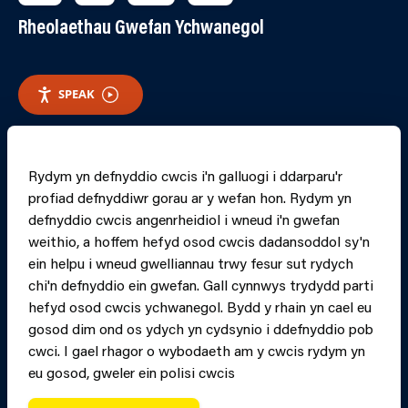
Rheolaethau Gwefan Ychwanegol
SPEAK
RHEOLI CWCIS
Rydym yn defnyddio cwcis i'n galluogi i ddarparu'r
profiad defnyddiwr gorau ar y wefan hon. Rydym yn
PRINT PAGE
JUMP 
defnyddio cwcis angenrheidiol i wneud i'n gwefan
weithio, a hoffem hefyd osod cwcis dadansoddol sy'n
ein helpu i wneud gwelliannau trwy fesur sut rydych
chi'n defnyddio ein gwefan. Gall cynnwys trydydd parti
hefyd osod cwcis ychwanegol. Bydd y rhain yn cael eu
gosod dim ond os ydych yn cydsynio i ddefnyddio pob
cwci. I gael rhagor o wybodaeth am y cwcis rydym yn
eu gosod, gweler ein polisi cwcis