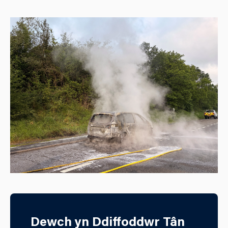
Dewch yn Ddiffoddwr Tân