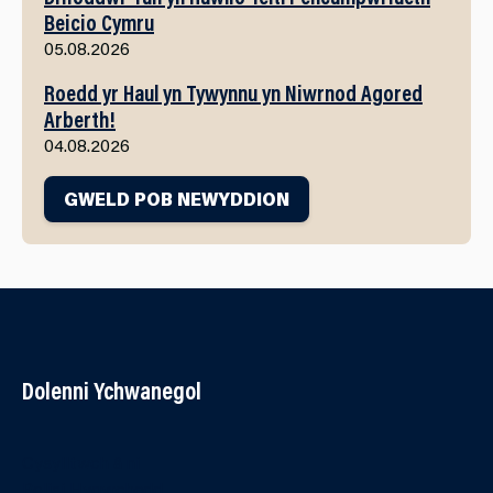
Beicio Cymru
05.08.2026
Roedd yr Haul yn Tywynnu yn Niwrnod Agored
Arberth!
04.08.2026
GWELD POB NEWYDDION
Dolenni Ychwanegol
Cysylltwch â ni
Polisi Hygyrchedd