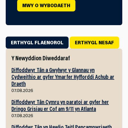
MWY O WYBODAETH
ERTHYGL FLAENOROL
ERTHYGL NESAF
Y Newyddion Diweddaraf
Diffoddwyr Tân a Gwylwyr y Glannau yn
Cydweithio ar gyfer Ymarfer Hyfforddi Achub ar
Draeth
07.08.2026
Diffoddwyr Tân Cymru yn paratoi ar gyfer her
Dringo Grisiau er Cof am 9/11 yn Atlanta
07.08.2026
Diffoddwr Tân yn Hawlio Teitl Pencampwriaeth