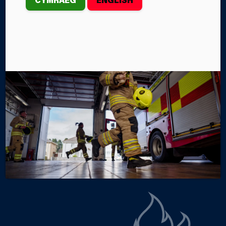
Ddydd Mawrth, Mai 12fed, cafodd criwiau
Gwasanaeth Tân ac Achub Canolbarth a Gorllewin
Cymru o Orsafoedd Tân y Tymbl a Chaerfyrddin eu
galw i ddigwyddiad ar hyd yr A48 tua'r gorllewin, ger
Foelgastell.
Gan Steffan John
Categorïau
NEWYDDION Y GWASANAETH
DIGWYDDIADAU