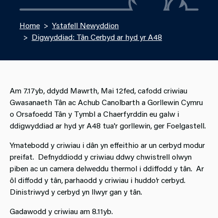
Home
Ystafell Newyddion
Digwyddiad: Tân Cerbyd ar hyd yr A48
Am 7.17yb, ddydd Mawrth, Mai 12fed, cafodd criwiau
Gwasanaeth Tân ac Achub Canolbarth a Gorllewin Cymru
o Orsafoedd Tân y Tymbl a Chaerfyrddin eu galw i
ddigwyddiad ar hyd yr A48 tua'r gorllewin, ger Foelgastell.
Ymatebodd y criwiau i dân yn effeithio ar un cerbyd modur
preifat. Defnyddiodd y criwiau ddwy chwistrell olwyn
piben ac un camera delweddu thermol i ddiffodd y tân. Ar
ôl diffodd y tân, parhaodd y criwiau i huddo’r cerbyd.
Dinistriwyd y cerbyd yn llwyr gan y tân.
Gadawodd y criwiau am 8.11yb.