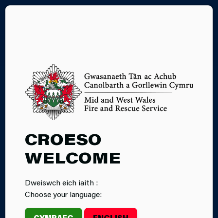
EN
13.05.2026
CROESO
DIGWYDDIAD:
WELCOME
TÂN CERBYD AR
Dweiswch eich iaith :
HYD YR A48
Choose your language:
CYMRAEG
ENGLISH