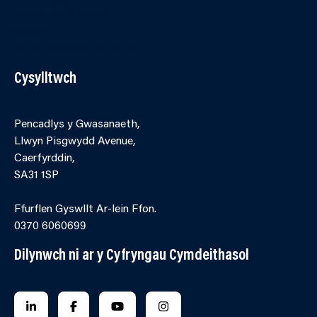
Telerau ac Amodau
Cwcis
Porth Asiantaeth Partner
Cysylltwch
Pencadlys y Gwasanaeth,
Llwyn Pisgwydd Avenue,
Caerfyrddin,
SA31 1SP
Ffurflen Gyswllt Ar-lein Ffon.
0370 6060699
Dilynwch ni ar y Cyfryngau Cymdeithasol
FOLLOW US ON LINKEDIN
FOLLOW US ON FACEBOOK
FOLLOW US ON YOUTUBE
FOLLOW US ON INSTAGRA