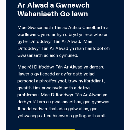
Ar Alwad a Gwnewch
Wahaniaeth Go Iawn
Mae Gwasanaeth Tân ac Achub Canolbarth a
Gorllewin Cymru ar hyn o bryd yn recriwtio ar
gyfer Diffoddwyr Tân Ar Alwad. Mae
Diffoddwyr Tân Ar Alwad yn rhan hanfodol o’n
Gwasanaeth ac eich cymuned.
Mae rôl Diffoddwr Tân Ar Alwad yn darparu
llawer o gyfleoedd ar gyfer datblygiad
personol a phroffesiynol, trwy hyfforddiant,
gwaith tîm, arweinyddiaeth a datrys
problemau. Mae Diffoddwyr Tân Ar Alwad yn
derbyn tâl am eu gwasanaethau, gan gynnwys
ffioedd cadw a thaliadau galw allan, gan
ychwanegu at eu hincwm o gyflogaeth arall.