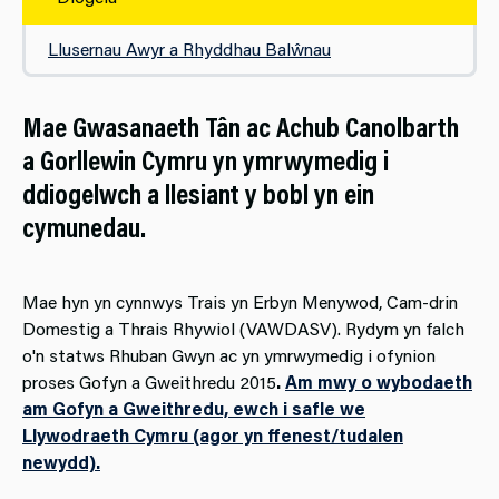
Llusernau Awyr a Rhyddhau Balŵnau
Mae Gwasanaeth Tân ac Achub Canolbarth
a Gorllewin Cymru yn ymrwymedig i
ddiogelwch a llesiant y bobl yn ein
cymunedau.
Mae hyn yn cynnwys Trais yn Erbyn Menywod, Cam-drin
Domestig a Thrais Rhywiol (VAWDASV). Rydym yn falch
o'n statws Rhuban Gwyn ac yn ymrwymedig i ofynion
proses Gofyn a Gweithredu 2015
.
Am mwy o wybodaeth
am Gofyn a Gweithredu, ewch i safle we
Llywodraeth Cymru (agor yn ffenest/tudalen
newydd).