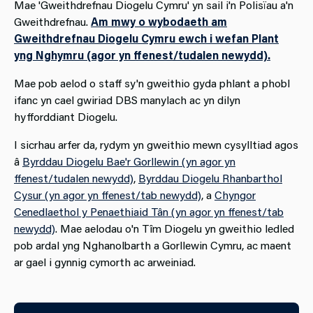
Mae 'Gweithdrefnau Diogelu Cymru' yn sail i'n Polisïau a'n
Gweithdrefnau.
Am mwy o wybodaeth am
Gweithdrefnau Diogelu Cymru ewch i wefan Plant
yng Nghymru (agor yn ffenest/tudalen newydd).
Mae pob aelod o staff sy'n gweithio gyda phlant a phobl
ifanc yn cael gwiriad DBS manylach ac yn dilyn
hyfforddiant Diogelu.
I sicrhau arfer da, rydym yn gweithio mewn cysylltiad agos
â
Byrddau Diogelu Bae'r Gorllewin (yn agor yn
ffenest/tudalen newydd)
,
Byrddau Diogelu Rhanbarthol
Cysur (yn agor yn ffenest/tab newydd)
, a
Chyngor
Cenedlaethol y Penaethiaid Tân (yn agor yn ffenest/tab
newydd)
. Mae aelodau o'n Tîm Diogelu yn gweithio ledled
pob ardal yng Nghanolbarth a Gorllewin Cymru, ac maent
ar gael i gynnig cymorth ac arweiniad.