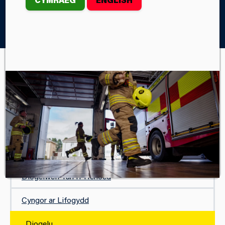
Home
Diogelwch
Eich Cymuned a Digwyddiadau
Diogelu
EICH CYMUNED A DIGWYDDIADAU
Diogelwch Coelcerthi
Diogelwch Tân Gwyllt
Diogelwch Calan Gaeaf
Diogelwch Tân i'r Henoed
Cyngor ar Lifogydd
Diogelu