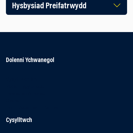
Hysbysiad Preifatrwydd
Dolenni Ychwanegol
Cysylltwch â ni
Polisi Hygyrchedd
Telerau ac Amodau
Cwcis
Porth Asiantaeth Partner
Cysylltwch