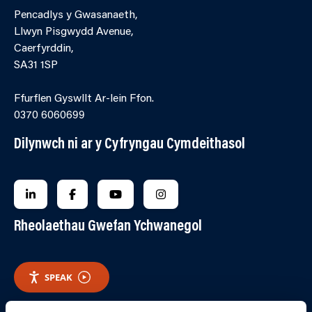
Pencadlys y Gwasanaeth,
Llwyn Pisgwydd Avenue,
Caerfyrddin,
SA31 1SP
Ffurflen Gyswllt Ar-lein Ffon.
0370 6060699
Dilynwch ni ar y Cyfryngau Cymdeithasol
FOLLOW US ON LINKEDIN
FOLLOW US ON FACEBOOK
FOLLOW US ON YOUTUBE
FOLLOW US ON INSTAGRA
Rheolaethau Gwefan Ychwanegol
SPEAK