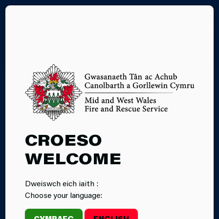
EN
DIOGELU
CROESO
WELCOME
Dweiswch eich iaith :
Choose your language:
CYMRAEG
ENGLISH