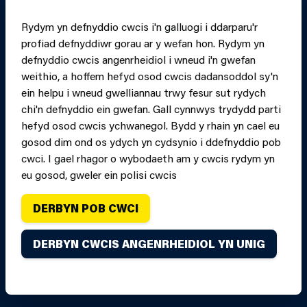
RHEOLI CWCIS
Rydym yn defnyddio cwcis i'n galluogi i ddarparu'r
profiad defnyddiwr gorau ar y wefan hon. Rydym yn
PRINT PAGE
JUMP 
defnyddio cwcis angenrheidiol i wneud i'n gwefan
weithio, a hoffem hefyd osod cwcis dadansoddol sy'n
ein helpu i wneud gwelliannau trwy fesur sut rydych
chi'n defnyddio ein gwefan. Gall cynnwys trydydd parti
hefyd osod cwcis ychwanegol. Bydd y rhain yn cael eu
gosod dim ond os ydych yn cydsynio i ddefnyddio pob
cwci. I gael rhagor o wybodaeth am y cwcis rydym yn
eu gosod, gweler ein polisi cwcis
DERBYN POB CWCI
Hawlfraint Gwasanaeth Tân ac Achub Canolbarth a
DERBYN CWCIS ANGENRHEIDIOL YN UNIG
Gorllewin Cymru oni nodir yn wahanol. Cedwir pob hawl.
Credydau.
Dyluniwyd ac adeiladwyd y wefan hon gan
Connect