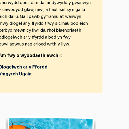
oherwydd does dim dal ar dywydd y gwanwyn
– cawodydd glaw, niwl, a haul isel sy’n gallu
eich dallu. Gall pawb gyfrannu at wanwyn
mwy diogel ar y ffyrdd trwy sicrhau bod eich
cerbyd mewn cyflwr da, rhoi blaenoriaeth i
ddiogelwch ar y ffyrdd a bod yn fwy
gwyliadwrus nag erioed wrth y llyw.
Am fwy o wybodaeth ewch i:
Diogelwch ar y Ffordd
Ymgyrch Ugain