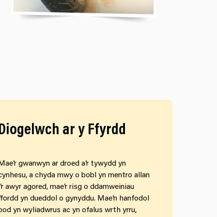
Diogelwch ar y Ffyrdd
Mae’r gwanwyn ar droed a’r tywydd yn
cynhesu, a chyda mwy o bobl yn mentro allan
i’r awyr agored, mae’r risg o ddamweiniau
ffordd yn dueddol o gynyddu. Mae’n hanfodol
bod yn wyliadwrus ac yn ofalus wrth yrru,