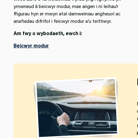
ymwneud â beicwyr modur, mae angen i ni leihau’r
ffigurau hyn er mwyn atal damweiniau angheuol ac
anafiadau difrifol i feicwyr modur a’u teithwyr.
Am fwy o wybodaeth, ewch i:
Beicwyr modur