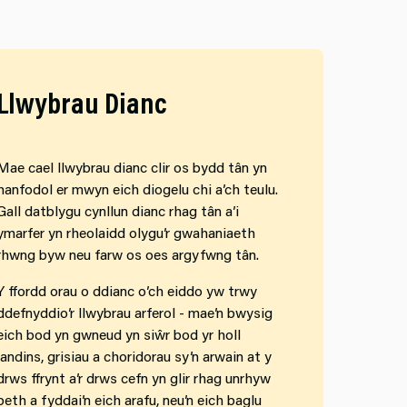
Llwybrau Dianc
Mae cael llwybrau dianc clir os bydd tân yn
hanfodol er mwyn eich diogelu chi a’ch teulu.
Gall datblygu cynllun dianc rhag tân a’i
ymarfer yn rheolaidd olygu’r gwahaniaeth
rhwng byw neu farw os oes argyfwng tân.
Y ffordd orau o ddianc o’ch eiddo yw trwy
ddefnyddio’r llwybrau arferol - mae’n bwysig
eich bod yn gwneud yn siŵr bod yr holl
landins, grisiau a choridorau sy’n arwain at y
drws ffrynt a’r drws cefn yn glir rhag unrhyw
beth a fyddai’n eich arafu, neu’n eich baglu