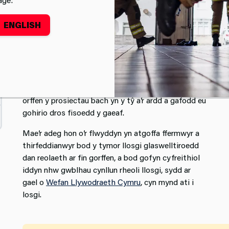
Cadw'n Ddiogel y Gwanwyn Hwn!
ENGLISH
Mae’r gwanwyn bron â chyrraedd! Daw â mwy o
oriau o olau dydd, nosweithiau goleuach, a thywydd
cynhesach. Mae’r newid tymor yn gyfle perffaith i
orffen y prosiectau bach yn y tŷ a’r ardd a gafodd eu
gohirio dros fisoedd y gaeaf.
Mae’r adeg hon o’r flwyddyn yn atgoffa ffermwyr a
thirfeddianwyr bod y tymor llosgi glaswelltiroedd
dan reolaeth ar fin gorffen, a bod gofyn cyfreithiol
iddyn nhw gwblhau cynllun rheoli llosgi, sydd ar
gael o
Wefan Llywodraeth Cymru
, cyn mynd ati i
losgi.