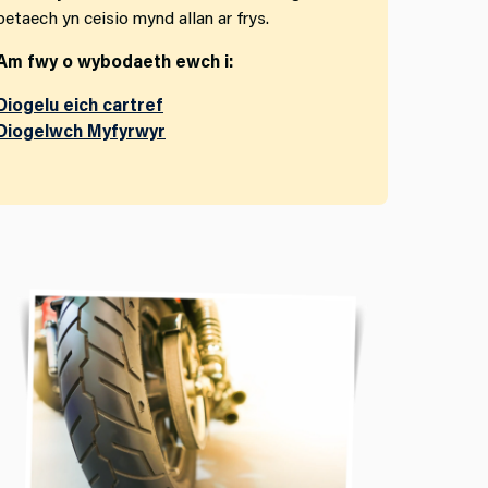
petaech yn ceisio mynd allan ar frys.
Am fwy o wybodaeth ewch i:
Diogelu eich cartref
Diogelwch Myfyrwyr