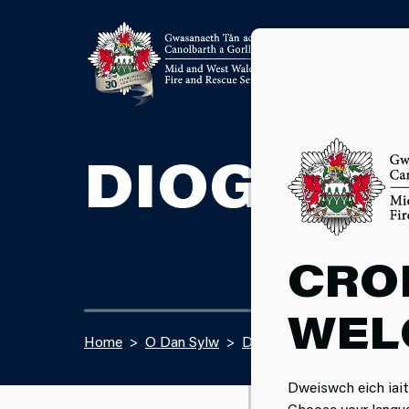
DIOGELW
CRO
WEL
Home
O Dan Sylw
Diogelwch Tymhorol
D
Dweiswch eich iait
Choose your langu