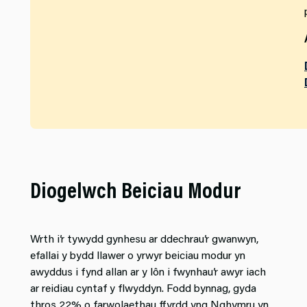
Diogelwch Beiciau Modur
Wrth i’r tywydd gynhesu ar ddechrau’r gwanwyn,
efallai y bydd llawer o yrwyr beiciau modur yn
awyddus i fynd allan ar y lôn i fwynhau’r awyr iach
ar reidiau cyntaf y flwyddyn. Fodd bynnag, gyda
thros 22% o farwolaethau ffyrdd yng Nghymru yn