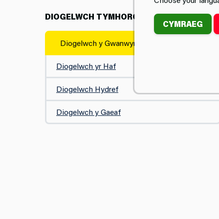
DIOGELWCH TYMHOROL
CYMRAEG
Diogelwch y Gwanwyn
Diogelwch yr Haf
Diogelwch Hydref
Diogelwch y Gaeaf