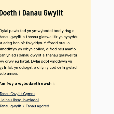
Doeth i Danau Gwyllt
Dylai pawb fod yn ymwybodol bod y risg o
danau gwyllt a thanau glaswelltir yn cynyddu
yr adeg hon o’r flwyddyn. Y ffordd orau o
amddiffyn yn erbyn colled, difrod neu anaf o
ganlyniad i danau gwyllt a thanau glaswelltir
yw drwy eu hatal. Dylai pobl ymddwyn yn
gyfrifol, yn ddiogel, a dilyn y cod cefn gwlad
bob amser.
Am fwy o wybodaeth ewch i:
Tanau Gwyllt Cymru
Lleihau llosgi bwriadol
Tanau gwyllt / Tanau agored