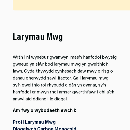
Larymau Mwg
Wrth i ni wynebu’r gwanwyn, mae’n hanfodol bwysig
gwneud yn siŵr bod larymau mwg yn gweithio’n
iawn. Gyda thywydd cynhesach daw mwy o risg o
danau oherwydd sawl ffactor. Gall larymau mwg
sy’n gweithio roi rhybudd o dân yn gynnar, sy’n
hanfodol er mwyn rhoi amser gwerthfawr i chi a’ch
anwyliaid ddianc i le diogel.
Am fwy o wybodaeth ewch i:
Profi Larymau Mwg
Diogelwch Carbon Monocsid